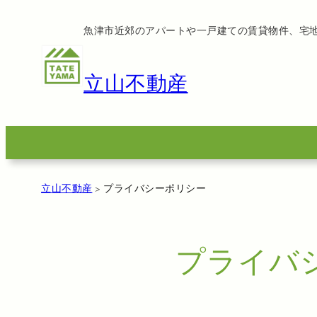
内
魚津市近郊のアパートや一戸建ての賃貸物件、宅
容
を
ス
立山不動産
キ
ッ
プ
立山不動産
>
プライバシーポリシー
プライバ