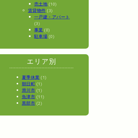
売土地
(10)
賃貸物件
(3)
一戸建・アパート
(3)
事業
(0)
駐車場
(0)
エリア別
夏季休業
(1)
朝日町
(1)
滑川市
(1)
魚津市
(11)
黒部市
(2)