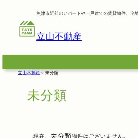
内
魚津市近郊のアパートや一戸建ての賃貸物件、宅
容
を
ス
立山不動産
キ
ッ
プ
立山不動産
>
未分類
未分類
未分類
現在、
物件はございません。