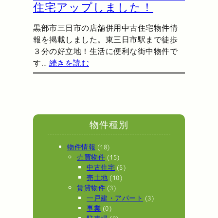
住宅アップしました！
黒部市三日市の店舗併用中古住宅物件情
報を掲載しました。東三日市駅まで徒歩
３分の好立地！生活に便利な街中物件で
す…
続きを読む
物件種別
物件情報
(18)
売買物件
(15)
中古住宅
(5)
売土地
(10)
賃貸物件
(3)
一戸建・アパート
(3)
事業
(0)