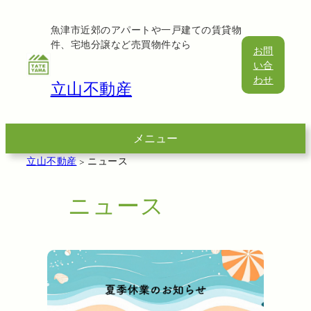
内
容
魚津市近郊のアパートや一戸建ての賃貸物
件、宅地分譲など売買物件なら
を
お問
ス
い合
キ
わせ
立山不動産
ッ
プ
メニュー
立山不動産
>
ニュース
ニュース