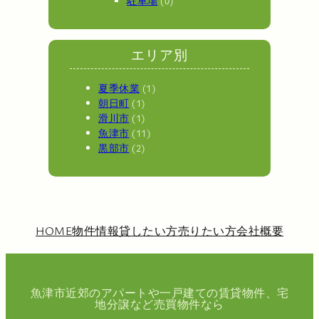
駐車場
(0)
エリア別
夏季休業
(1)
朝日町
(1)
滑川市
(1)
魚津市
(11)
黒部市
(2)
HOME
物件情報
貸したい方
売りたい方
会社概要
魚津市近郊のアパートや一戸建ての賃貸物件、宅
地分譲など売買物件なら