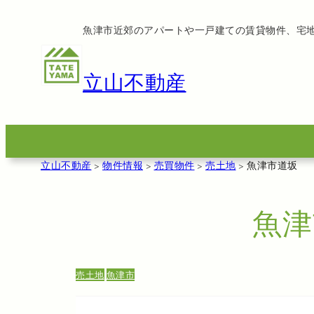
内
魚津市近郊のアパートや一戸建ての賃貸物件、宅
容
を
ス
立山不動産
キ
ッ
プ
立山不動産
>
物件情報
>
売買物件
>
売土地
>
魚津市道坂
魚津
売土地
魚津市