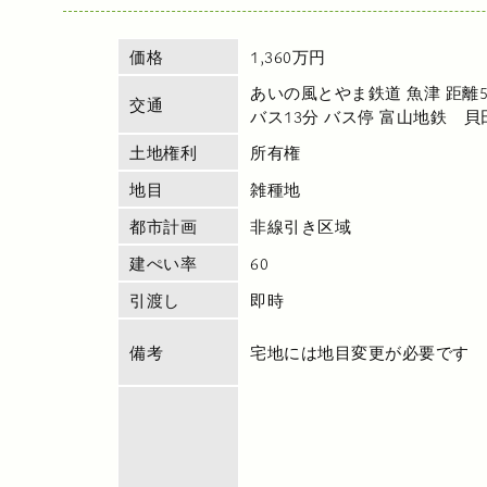
価格
1,360万円
あいの風とやま鉄道 魚津 距離5,
交通
バス13分 バス停 富山地鉄 貝
土地権利
所有権
地目
雑種地
都市計画
非線引き区域
建ぺい率
60
引渡し
即時
備考
宅地には地目変更が必要です