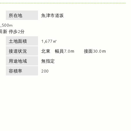
所在地
魚津市道坂
500m
田新 停歩2分
土地面積
1,677㎡
接道状況
北東 幅員7.0ｍ 接面30.0ｍ
用途地域
無指定
容積率
200